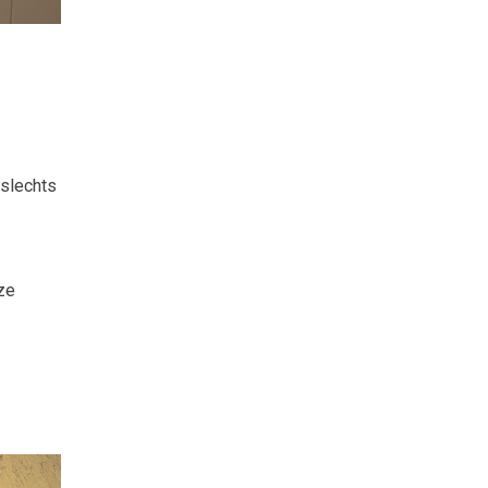
 slechts
ze