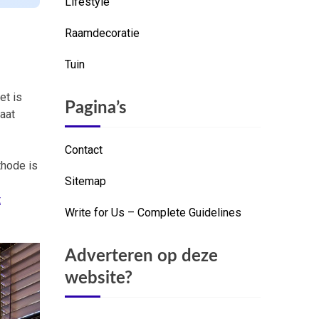
Lifestyle
Raamdecoratie
Tuin
et is
Pagina’s
gaat
Contact
thode is
Sitemap
t
Write for Us – Complete Guidelines
Adverteren op deze
website?