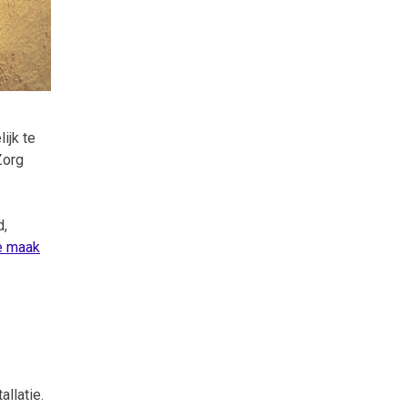
ijk te
Zorg
d,
e maak
llatie.