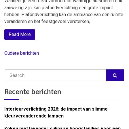
Wanneer je een feest voorbereidt waarbij je huisdieren ook
aanwezig zijn, kan plafondverlichting een grote impact
hebben. Plafondverlichting kan de ambiance van een ruimte
veranderen en het feestgevoel versterken,...
Read More
Oudere berichten
Berichtnavigatie
Recente berichten
Interieurverlichting 2026: de impact van slimme
kleurveranderende lampen
Koken met lavendel: culinaire hoogstandjes voor een