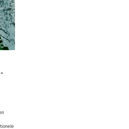
-
nen
tionele