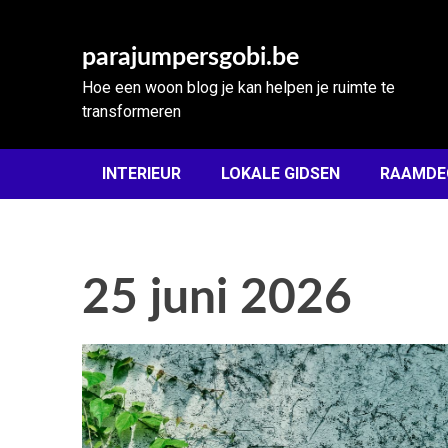
Skip
to
parajumpersgobi.be
content
Hoe een woon blog je kan helpen je ruimte te
transformeren
INTERIEUR
LOKALE GIDSEN
RAAMDE
25 juni 2026