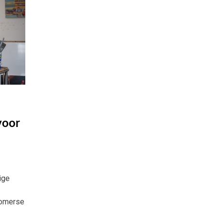
voor
ige
zomerse