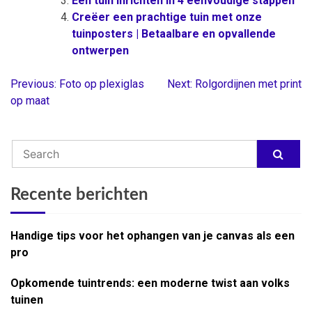
Een tuin inrichten in 4 eenvoudige stappen
Creëer een prachtige tuin met onze
tuinposters | Betaalbare en opvallende
ontwerpen
Previous:
Foto op plexiglas
Next:
Rolgordijnen met print
Berichtnavigatie
op maat
Recente berichten
Handige tips voor het ophangen van je canvas als een
pro
Opkomende tuintrends: een moderne twist aan volks
tuinen