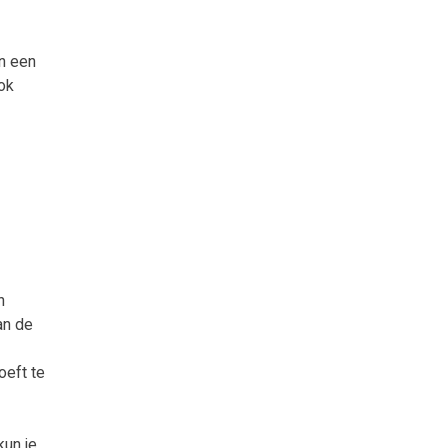
n een
ok
n
an de
oeft te
un je