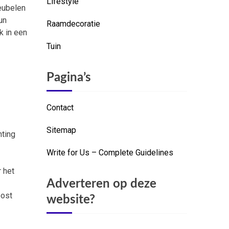
Lifestyle
eubelen
un
Raamdecoratie
k in een
Tuin
Pagina’s
Contact
Sitemap
hting
Write for Us – Complete Guidelines
 het
Adverteren op deze
post
website?