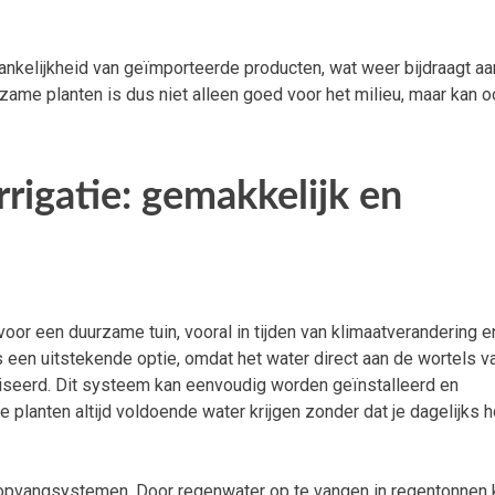
ankelijkheid van geïmporteerde producten, wat weer bijdraagt aa
zame planten is dus niet alleen goed voor het milieu, maar kan o
rigatie: gemakkelijk en
oor een duurzame tuin, vooral in tijden van klimaatverandering e
 een uitstekende optie, omdat het water direct aan de wortels v
liseerd. Dit systeem kan eenvoudig worden geïnstalleerd en
e planten altijd voldoende water krijgen zonder dat je dagelijks h
opvangsystemen. Door regenwater op te vangen in regentonnen k