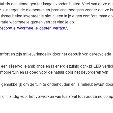
tafels die uitnodigen tot lange avonden buiten. Veel van deze m
d zijn tegen de elementen en jarenlang meegaan zonder dat ze h
uinmeubelen investeer je niet alleen in je eigen comfort, maar oo
ratie waarmee je gasten verrast vind je op:
eldecoratie-waarmee-je-gasten-verrast/
.
ort en zijn milieuvriendelijk door het gebruik van gerecyclede
rt een sfeervolle ambiance en is energiezuinig dankzij LED-verlic
ooie tuin en is goed voor de natuur door het bevorderen van
t gemakkelijk om de tuin te onderhouden en is milieubewust door
m en handig voor het verwerken van tuinafval tot voedzame com