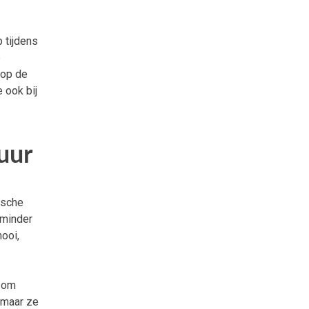
 tijdens
e
 op de
e ook bij
uur
ische
 minder
ooi,
n om
, maar ze