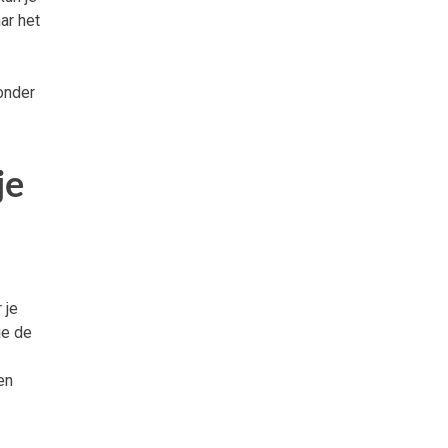
ar het
onder
je
 je
ie de
en