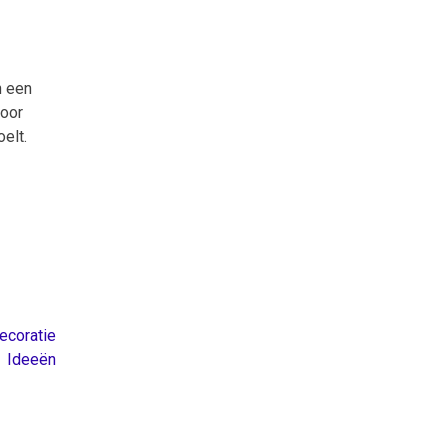
n een
voor
oelt.
ecoratie
Ideeën