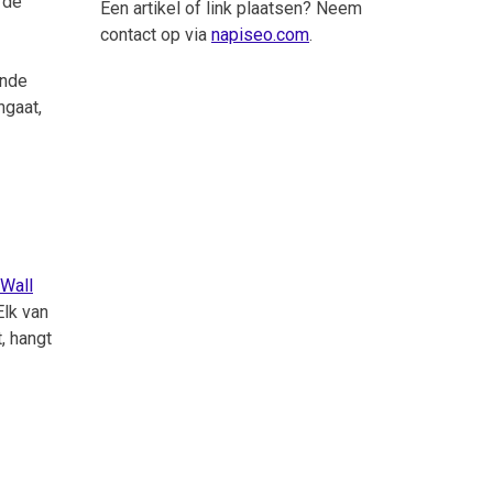
 de
Een artikel of link plaatsen? Neem
contact op via
napiseo.com
.
ende
ngaat,
Wall
Elk van
, hangt