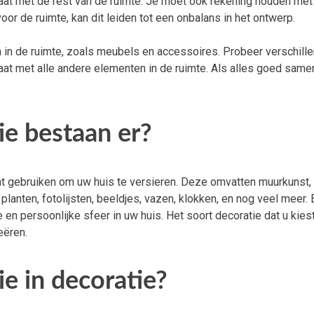
gaat met de rest van de ruimte. Je moet ook rekening houden met
 voor de ruimte, kan dit leiden tot een onbalans in het ontwerp.
in de ruimte, zoals meubels en accessoires. Probeer verschill
gaat met alle andere elementen in de ruimte. Als alles goed same
ie bestaan er?
kunt gebruiken om uw huis te versieren. Deze omvatten muurkunst,
 planten, fotolijsten, beeldjes, vazen, klokken, en nog veel meer. 
en persoonlijke sfeer in uw huis. Het soort decoratie dat u kiest
eëren.
e in decoratie?