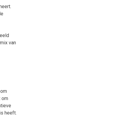
neert.
de
beeld
 mix van
t om
t om
atieve
is heeft.