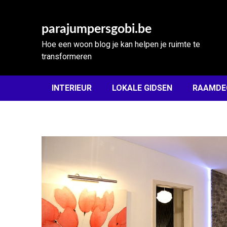
Skip
to
parajumpersgobi.be
content
Hoe een woon blog je kan helpen je ruimte te
transformeren
INTERIEUR
LOKALE GIDSEN
RAAMDE